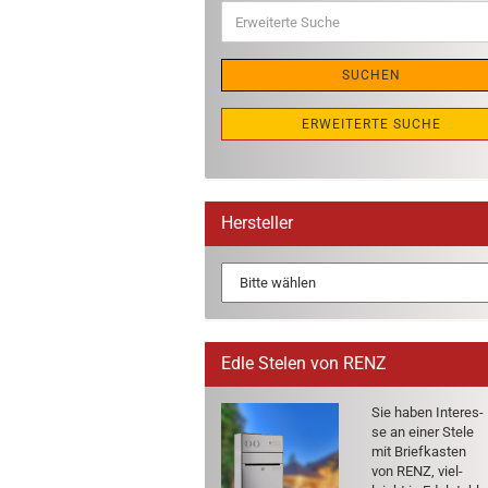
Erweiterte
Suche
SUCHEN
ERWEITERTE SUCHE
Hersteller
Edle Stelen von RENZ
Sie haben In­ter­es­
se an einer Stele
mit Brief­kas­ten
von RENZ, viel­