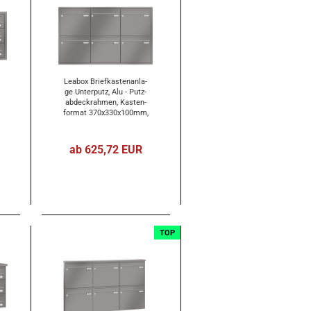
Lea­box Brief­kas­ten­an­la­
ge Un­ter­putz, Alu - Putz­
ab­deck­rah­men, Kas­ten­
for­mat 370x330x100mm,
6-​tei­lig
ab 625,72 EUR
TOP