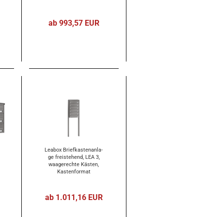
ab 993,57 EUR
Lea­box Brief­kas­ten­an­la­
ge frei­ste­hend, LEA 3,
waa­ge­rech­te Käs­ten,
Kas­ten­for­mat
370x110x270mm, zum
Ein­be­to­nie­ren, 6-​tei­lig
ab 1.011,16 EUR