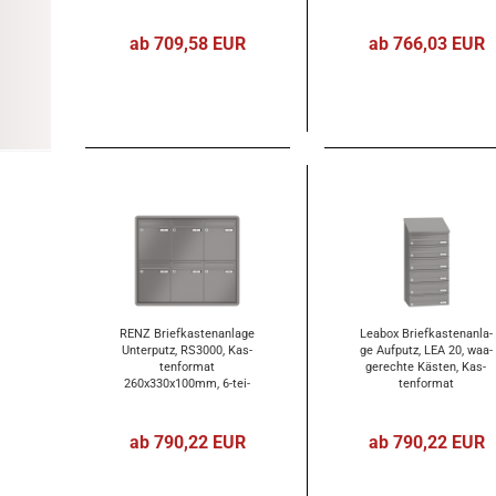
370x110x270mm, 6-​tei­lig
ab 709,58 EUR
ab 766,03 EUR
RENZ Brief­kas­ten­an­la­ge
Lea­box Brief­kas­ten­an­la­
Un­ter­putz, RS3000, Kas­
ge Auf­putz, LEA 20, waa­
ten­for­mat
ge­rech­te Käs­ten, Kas­
260x330x100mm, 6-​tei­
ten­for­mat
lig, Renz Num­mer 10-​0-​
370x110x270mm, 6-​tei­lig
25231
ab 790,22 EUR
ab 790,22 EUR