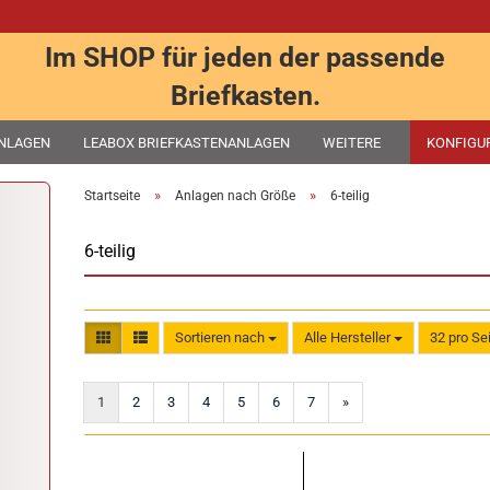
Im SHOP für jeden der passende
Briefkasten.
ANLAGEN
LEABOX BRIEFKASTENANLAGEN
WEITERE
KONFIGU
»
»
Startseite
Anlagen nach Größe
6-teilig
6-teilig
Sortieren nach
Alle Hersteller
32 pro Se
Sortieren nach
pro Seite
1
2
3
4
5
6
7
»