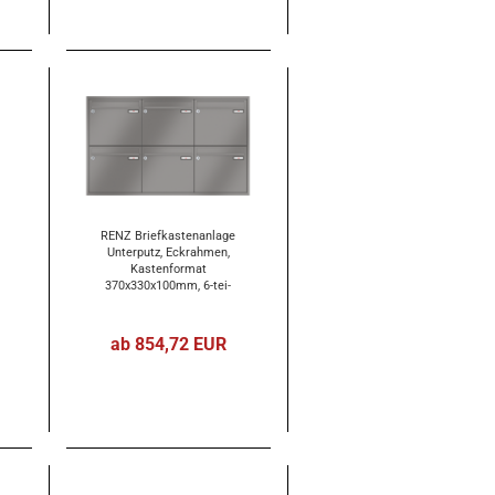
RENZ Brief­kas­ten­an­la­ge
Un­ter­putz, Eck­rah­men,
Kas­ten­for­mat
370x330x100mm, 6-​tei­
lig, Renz Num­mer 10-​0-​
25229
ab 854,72 EUR