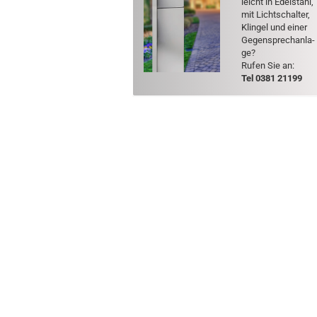
leicht in Edel­stahl,
mit Licht­schal­ter,
Klin­gel und einer
Ge­gen­sprech­an­la­
ge?
Rufen Sie an:
Tel 0381 21199