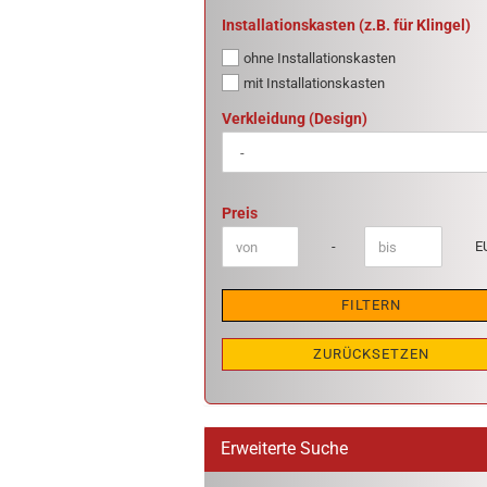
INSTALLATIONSKASTEN
Installationskasten (z.B. für Klingel)
(Z.B.
ohne Installationskasten
FÜR
KLINGEL)
mit Installationskasten
VERKLEIDUNG
Verkleidung (Design)
(DESIGN)
PREIS
Preis
Preis bis
-
E
FILTERN
ZURÜCKSETZEN
Erweiterte Suche