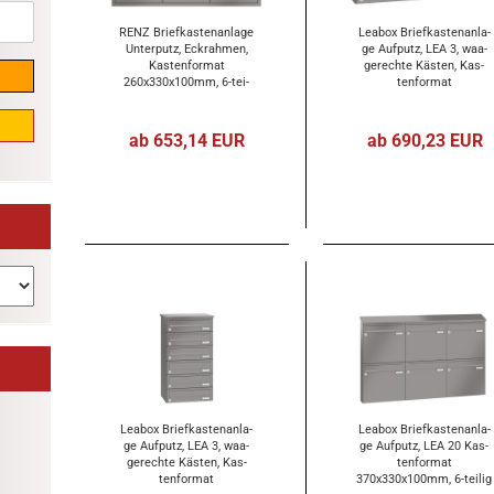
RENZ Brief­kas­ten­an­la­ge
Lea­box Brief­kas­ten­an­la­
Un­ter­putz, Eck­rah­men,
ge Auf­putz, LEA 3, waa­
Kas­ten­for­mat
ge­rech­te Käs­ten, Kas­
260x330x100mm, 6-​tei­
ten­for­mat
lig, Renz Num­mer 10-​0-​
370x110x270mm, 6-​tei­lig
25227
ab 653,14 EUR
ab 690,23 EUR
Lea­box Brief­kas­ten­an­la­
Lea­box Brief­kas­ten­an­la­
ge Auf­putz, LEA 3, waa­
ge Auf­putz, LEA 20 Kas­
ge­rech­te Käs­ten, Kas­
ten­for­mat
ten­for­mat
370x330x100mm, 6-​tei­lig