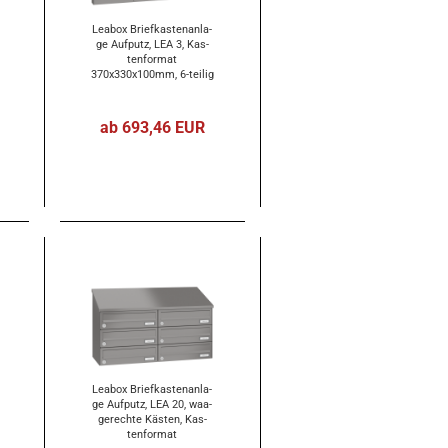
Lea­box Brief­kas­ten­an­la­
ge Auf­putz, LEA 3, Kas­
ten­for­mat
370x330x100mm, 6-​tei­lig
ab 693,46 EUR
Lea­box Brief­kas­ten­an­la­
ge Auf­putz, LEA 20, waa­
ge­rech­te Käs­ten, Kas­
ten­for­mat