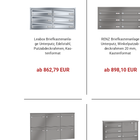
Lea­box Brief­kas­ten­an­la­
RENZ Brief­kas­ten­an­la­ge
ge Un­ter­putz, Edel­stahl,
Un­ter­putz, Win­kel­putz­ab­
Putz­ab­deck­rah­men, Kas­
deck­rah­men 20 mm,
ten­for­mat
Kas­ten­for­mat
370x110x270mm, 6-​tei­lig
370x110x270mm, 6-​tei­lig
ab 862,79 EUR
ab 898,10 EUR