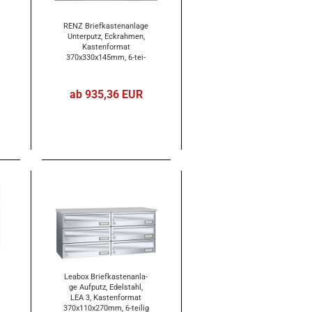
RENZ Brief­kas­ten­an­la­ge
Un­ter­putz, Eck­rah­men,
Kas­ten­for­mat
370x330x145mm, 6-​tei­
lig, Renz Num­mer 10-​0-​
35105
ab 935,36 EUR
Lea­box Brief­kas­ten­an­la­
ge Auf­putz, Edel­stahl,
LEA 3, Kas­ten­for­mat
370x110x270mm, 6-​tei­lig