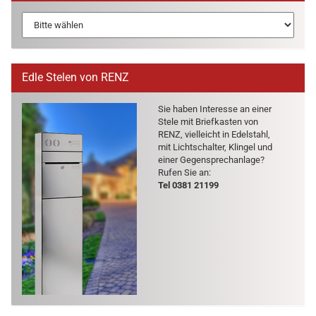
Edle Stelen von RENZ
Sie haben In­ter­es­se an einer
Stele mit Brief­kas­ten von
RENZ, viel­leicht in Edel­stahl,
mit Licht­schal­ter, Klin­gel und
einer Ge­gen­sprech­an­la­ge?
Rufen Sie an:
Tel 0381 21199