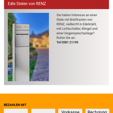
Edle Stelen von RENZ
Sie haben In­ter­es­se an einer
Stele mit Brief­kas­ten von
RENZ, viel­leicht in Edel­stahl,
mit Licht­schal­ter, Klin­gel und
einer Ge­gen­sprech­an­la­ge?
Rufen Sie an:
Tel 0381 21199
BEZAHLEN MIT