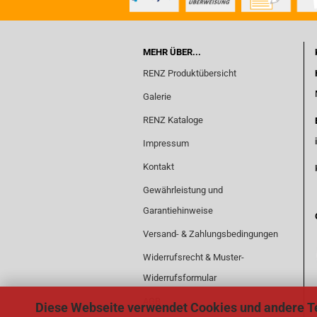
MEHR ÜBER...
RENZ Produktübersicht
Galerie
RENZ Kataloge
Impressum
Kontakt
Gewährleistung und
Garantiehinweise
Versand- & Zahlungsbedingungen
Widerrufsrecht & Muster-
Widerrufsformular
AGB
Diese Webseite verwendet Cookies und andere T