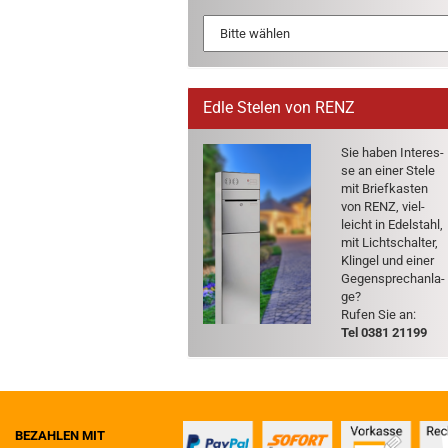
Edle Stelen von RENZ
Sie haben In­ter­es­
se an einer Stele
mit Brief­kas­ten
von RENZ, viel­
leicht in Edel­stahl,
mit Licht­schal­ter,
Klin­gel und einer
Ge­gen­sprech­an­la­
ge?
Rufen Sie an:
Tel 0381 21199
BEZAHLEN MIT