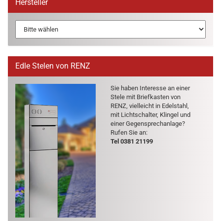
Hersteller
Edle Stelen von RENZ
Sie haben In­ter­es­se an einer
Stele mit Brief­kas­ten von
RENZ, viel­leicht in Edel­stahl,
mit Licht­schal­ter, Klin­gel und
einer Ge­gen­sprech­an­la­ge?
Rufen Sie an:
Tel 0381 21199