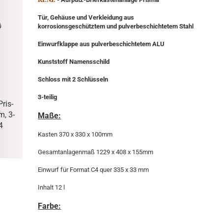
Tür, Gehäuse und Verkleidung aus
korrosionsgeschütztem und pulverbeschichtetem Stahl
Einwurfklappe aus pulverbeschichtetem ALU
Kunststoff Namensschild
Schloss mit 2 Schlüsseln
3-teilig
Pris­
, 3-​
Maße:
4
Kasten 370 x 330 x 100mm
Gesamtanlagenmaß 1229 x 408 x 155mm
Einwurf für Format C4 quer 335 x 33 mm
Inhalt 12 l
Farbe: