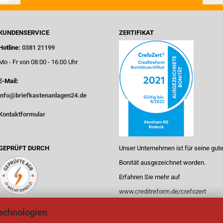
KUNDENSERVICE
ZERTIFIKAT
Hotline:
0381 21199
Mo - Fr von 08:00 - 16:00 Uhr
E-Mail:
info@briefkastenanlagen24.de
Kontaktformular
GEPRÜFT DURCH
Unser Unternehmen ist für seine gut
Bonität ausgezeichnet worden.
Erfahren Sie mehr auf
www.creditreform.de/crefozert
echnologien