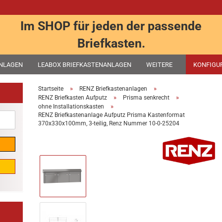
Im SHOP für jeden der passende
Briefkasten.
ANLAGEN
LEABOX BRIEFKASTENANLAGEN
WEITERE
KONFIGU
»
»
Startseite
RENZ Briefkastenanlagen
»
»
RENZ Briefkasten Aufputz
Prisma senkrecht
»
ohne Installationskasten
RENZ Briefkastenanlage Aufputz Prisma Kastenformat
370x330x100mm, 3-teilig, Renz Nummer 10-0-25204