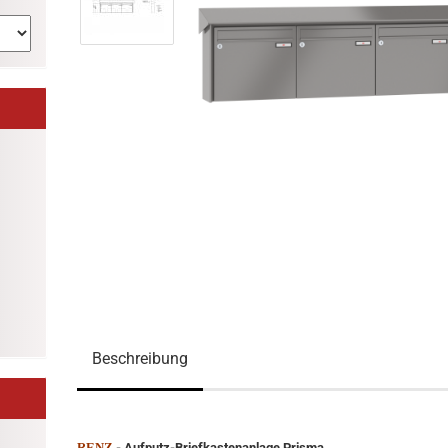
Beschreibung
RENZ
- Aufputz-Briefkastenanlage Prisma