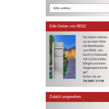
Edle Stelen von RENZ
Sie haben In­ter­es­
se an einer Stele
mit Brief­kas­ten
von RENZ, viel­
leicht in Edel­stahl,
mit Licht­schal­ter,
Klin­gel und einer
Ge­gen­sprech­an­la­
ge?
Rufen Sie an:
Tel 0381 21199
Zuletzt angesehen