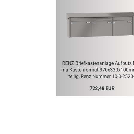
RENZ Brief­kas­ten­an­la­ge Auf­putz 
ma Kas­ten­for­mat 370x330x100mm
teilig, Renz Num­mer 10-​0-2520
722,48 EUR