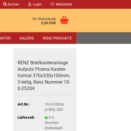
Suchen
Login
Merkzettel
Ihr Warenkorb
0,00 EUR
RATOR
GALERIE
RENZ PRODUKTE
RENZ Brief­kas­ten­an­la­ge
Auf­putz Pris­ma Kas­ten­
for­mat 370x330x100mm,
3-​teilig, Renz Num­mer 10-​
0-25204
Art.Nr.:
10-0-25204-
p1800_553
Lieferzeit:
3-5
Wochen
(individuell