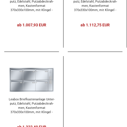
putz, Edel­stahl, Putz­ab­deck­rah­
putz, Edel­stahl, Putz­ab­deck­rah­
men, Kas­ten­for­mat
men, Kas­ten­for­mat
370x330x100mm, mit Klin­gel -
370x330x100mm, mit Klin­gel -
und Licht­tas­ter und Vor­be­rei­
und Licht­tas­ter und Vor­be­rei­
tung Ge­gen­sprech­an­la­ge, 4-​tei­lig
tung Ge­gen­sprech­an­la­ge, 5-​tei­lig
ab 1.007,93 EUR
ab 1.112,75 EUR
Lea­box Brief­kas­ten­an­la­ge Un­ter­
putz, Edel­stahl, Putz­ab­deck­rah­
men, Kas­ten­for­mat
370x330x100mm, mit Klin­gel -
und Licht­tas­ter und Vor­be­rei­
tung Ge­gen­sprech­an­la­ge, 6-​tei­lig
ab 1.322,40 EUR