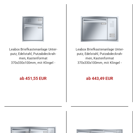
Lea­box Brief­kas­ten­an­la­ge Un­ter­
Lea­box Brief­kas­ten­an­la­ge Un­ter­
putz, Edel­stahl, Putz­ab­deck­rah­
putz, Edel­stahl, Putz­ab­deck­rah­
men, Kas­ten­for­mat
men, Kas­ten­for­mat
370x330x100mm, mit Klin­gel -
370x330x100mm, mit Klin­gel -
und Licht­tas­ter und Vor­be­rei­
und Licht­tas­ter und Vor­be­rei­
tung Ge­gen­sprech­an­la­ge, 1-​tei­lig
tung Ge­gen­sprech­an­la­ge, 1-​tei­lig
ab 451,55 EUR
ab 443,49 EUR