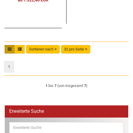
Sortieren nach
32 pro Seite
Sortieren nach
pro Seite
1
1
bis
7
(von insgesamt
7
)
Erweiterte Suche
Erweiterte
Suche