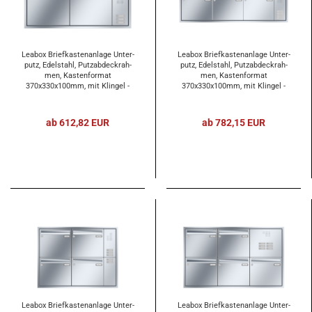
Lea­box Brief­kas­ten­an­la­ge Un­ter­
Lea­box Brief­kas­ten­an­la­ge Un­ter­
putz, Edel­stahl, Putz­ab­deck­rah­
putz, Edel­stahl, Putz­ab­deck­rah­
men, Kas­ten­for­mat
men, Kas­ten­for­mat
370x330x100mm, mit Klin­gel -
370x330x100mm, mit Klin­gel -
und Licht­tas­ter und Vor­be­rei­
und Licht­tas­ter und Vor­be­rei­
tung Ge­gen­sprech­an­la­ge, 2-​tei­lig
tung Ge­gen­sprech­an­la­ge, 3-​tei­lig
ab 612,82 EUR
ab 782,15 EUR
Lea­box Brief­kas­ten­an­la­ge Un­ter­
Lea­box Brief­kas­ten­an­la­ge Un­ter­