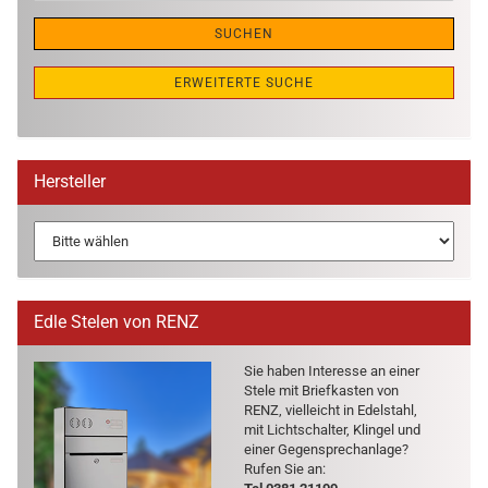
SUCHEN
ERWEITERTE SUCHE
Hersteller
Edle Stelen von RENZ
Sie haben In­ter­es­se an einer
Stele mit Brief­kas­ten von
RENZ, viel­leicht in Edel­stahl,
mit Licht­schal­ter, Klin­gel und
einer Ge­gen­sprech­an­la­ge?
Rufen Sie an: