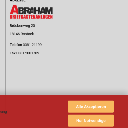
ADRESSE
Brückenweg 20
18146 Rostock
Telefon
0381 21199
Fax 0381 2001789
e
Alle Akzeptieren
tzung
Nur Notwendige