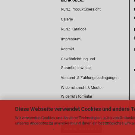
MEHR ÜBER...
RENZ Produktübersicht
Galerie
RENZ Kataloge
Impressum
Kontakt
Gewährleistung und
Garantiehinweise
Versand- & Zahlungsbedingungen
Widerrufsrecht & Muster-
Widerrufsformular
AGB
Diese Webseite verwendet Cookies und andere T
Privatsphäre und Datenschutz
Wir verwenden Cookies und ähnliche Technologien, auch von Drittanbie
unseres Angebotes zu analysieren und Ihnen ein bestmögliches Einkauf
Cookie Einstellungen
Datenschutzerklärung
.
Vertrag widerrufen