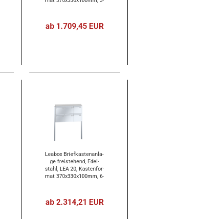
mat 370x330x100mm, 3-​
tei­lig
ab 1.709,45 EUR
Lea­box Brief­kas­ten­an­la­
ge frei­ste­hend, Edel­
stahl, LEA 20, Kas­ten­for­
mat 370x330x100mm, 6-​
tei­lig
ab 2.314,21 EUR