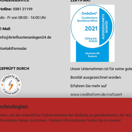
KUNDENSERVICE
ZERTIFIKAT
Hotline:
0381 21199
Mo - Fr von 08:00 - 16:00 Uhr
E-Mail:
info@briefkastenanlagen24.de
Kontaktformular
GEPRÜFT DURCH
Unser Unternehmen ist für seine gut
Bonität ausgezeichnet worden.
Erfahren Sie mehr auf
www.creditreform.de/crefozert
echnologien
tern, um die ordentliche Funktionsweise der Website zu gewährleisten, die Nu
serlebnis bieten zu können. Weitere Informationen finden Sie in unserer