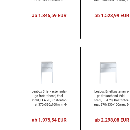
mat 370x330x100mm, 1-​
mat 370x330x100mm, 2-​
tei­lig
tei­lig
ab 1.346,59 EUR
ab 1.523,99 EUR
Lea­box Brief­kas­ten­an­la­
Lea­box Brief­kas­ten­an­la­
ge frei­ste­hend, Edel­
ge frei­ste­hend, Edel­
stahl, LEA 20, Kas­ten­for­
stahl, LEA 20, Kas­ten­for­
mat 370x330x100mm, 4-​
mat 370x330x100mm, 5-​
tei­lig
tei­lig
ab 1.975,54 EUR
ab 2.298,08 EUR