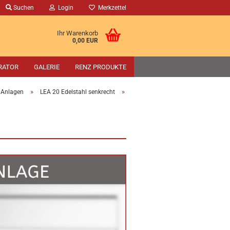
Suchen
Login
Merkzettel
Ihr Warenkorb
0,00 EUR
RATOR
GALERIE
RENZ PRODUKTE
»
»
e Anlagen
LEA 20 Edelstahl senkrecht