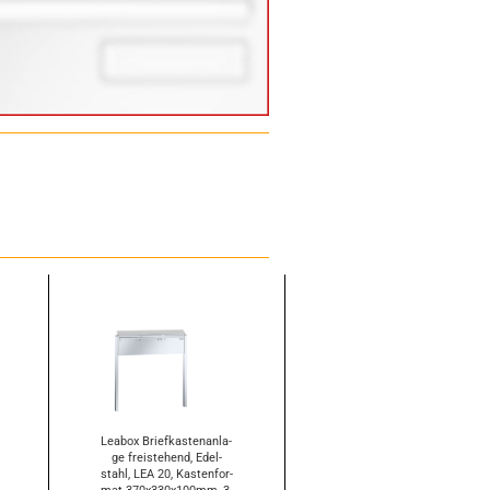
Lea­box Brief­kas­ten­an­la­
ge frei­ste­hend, Edel­
stahl, LEA 20, Kas­ten­for­