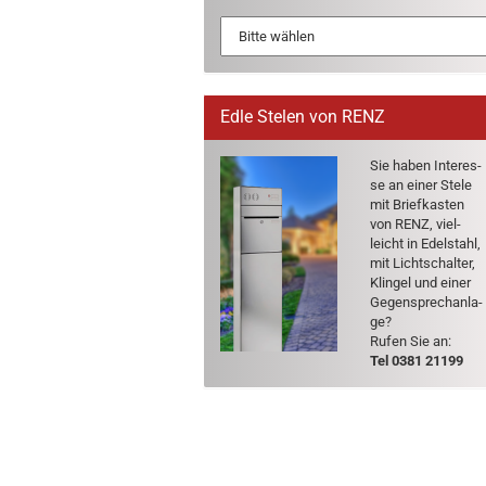
Edle Stelen von RENZ
Sie haben In­ter­es­
se an einer Stele
mit Brief­kas­ten
von RENZ, viel­
leicht in Edel­stahl,
mit Licht­schal­ter,
Klin­gel und einer
Ge­gen­sprech­an­la­
ge?
Rufen Sie an:
Tel 0381 21199