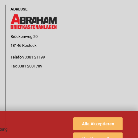
ADRESSE
Brückenweg 20
18146 Rostock
Telefon
0381 21199
Fax 0381 2001789
e
Alle Akzeptieren
tzung