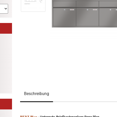
Beschreibung
RENZ Plan
- Unterputz-Briefkastenanlage Renz Plan