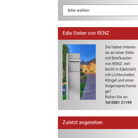
Edle Stelen von RENZ
Sie haben In­ter­es­
se an einer Stele
mit Brief­kas­ten
von RENZ, viel­
leicht in Edel­stahl,
mit Licht­schal­ter,
Klin­gel und einer
Ge­gen­sprech­an­la­
ge?
Rufen Sie an:
Tel 0381 21199
Zuletzt angesehen