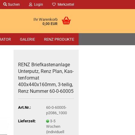
Suchen
Login
Merkzettel
Ihr Warenkorb
0,00 EUR
RATOR
GALERIE
RENZ PRODUKTE
RENZ Brief­kas­ten­an­la­ge
Un­ter­putz, Renz Plan, Kas­
ten­for­mat
400x440x160mm, 3-​teilig,
Renz Num­mer 60-​0-60005
Art.Nr.:
60-0-60005-
p2086_1000
Lieferzeit:
3-5
Wochen
(individuell