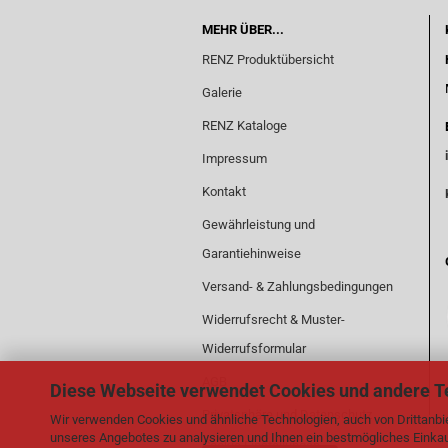
MEHR ÜBER...
RENZ Produktübersicht
Galerie
RENZ Kataloge
Impressum
Kontakt
Gewährleistung und
Garantiehinweise
Versand- & Zahlungsbedingungen
Widerrufsrecht & Muster-
Widerrufsformular
AGB
Diese Webseite verwendet Cookies und andere T
Privatsphäre und Datenschutz
Wir verwenden Cookies und ähnliche Technologien, auch von Drittanbie
unseres Angebotes zu analysieren und Ihnen ein bestmögliches Einkauf
Cookie Einstellungen