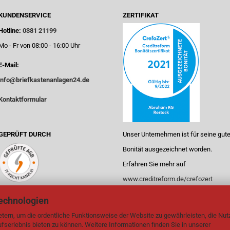
KUNDENSERVICE
ZERTIFIKAT
Hotline:
0381 21199
Mo - Fr von 08:00 - 16:00 Uhr
E-Mail:
info@briefkastenanlagen24.de
Kontaktformular
GEPRÜFT DURCH
Unser Unternehmen ist für seine gut
Bonität ausgezeichnet worden.
Erfahren Sie mehr auf
www.creditreform.de/crefozert
echnologien
tern, um die ordentliche Funktionsweise der Website zu gewährleisten, die Nu
serlebnis bieten zu können. Weitere Informationen finden Sie in unserer