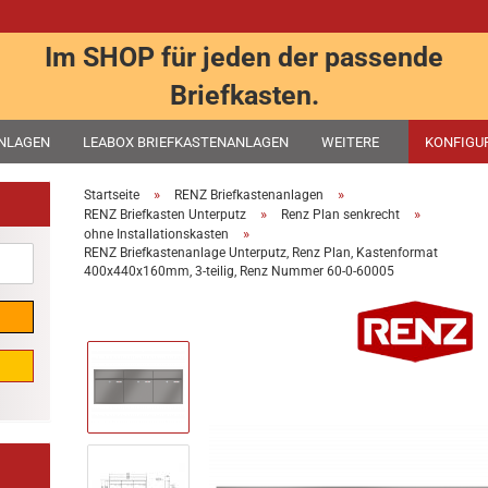
Im SHOP für jeden der passende
Briefkasten.
ANLAGEN
LEABOX BRIEFKASTENANLAGEN
WEITERE
KONFIGU
»
»
Startseite
RENZ Briefkastenanlagen
»
»
RENZ Briefkasten Unterputz
Renz Plan senkrecht
»
ohne Installationskasten
RENZ Briefkastenanlage Unterputz, Renz Plan, Kastenformat
400x440x160mm, 3-teilig, Renz Nummer 60-0-60005