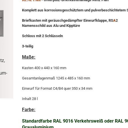
Komplett aus korrosionsgeschütztem und pulverbeschichtetem S
Briefkasten mit geräuschgedämpfter Einwurfklappe, RS
A
2
Namensschild aus Alu und Kipptüre
Schloss mit 2 Schlüsseln
3-teilig
Maße:
tz,
Kasten 400 x 440 x 160 mm
Num­
Gesamtanlagenmaß 1245 x 485 x 160 mm
Einwurf für Format C4/B4 quer 350 x 34 mm
Inhalt 28 l
Farbe:
Standardfarbe RAL 9016 Verkehrsweiß oder RAL 
Graualuminium