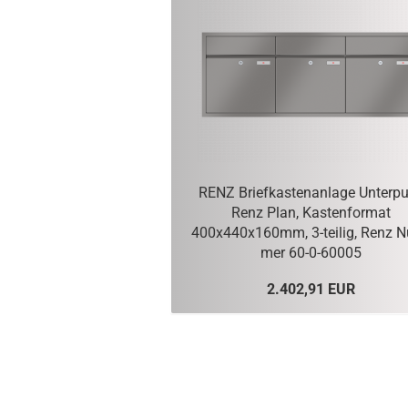
RENZ Brief­kas­ten­an­la­ge Un­ter­pu
Renz Plan, Kas­ten­for­mat
400x440x160mm, 3-​teilig, Renz 
mer 60-​0-60005
2.402,91 EUR