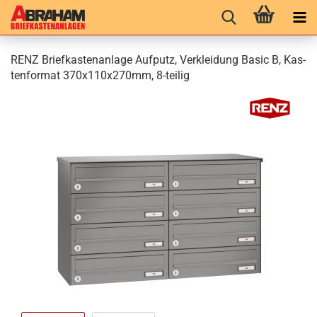
RENZ Brief­kas­ten­an­la­ge Auf­putz, Ver­klei­dung Basic B, Kas­
ten­for­mat 370x110x270mm, 8-​teilig