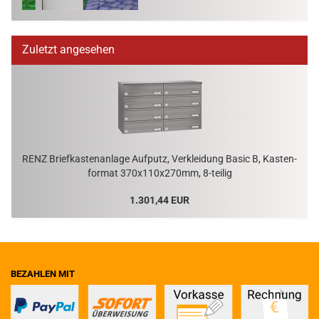
Zuletzt angesehen
RENZ Brief­kas­ten­an­la­ge Auf­putz, Ver­klei­dung Basic B, Kas­ten­
for­mat 370x110x270mm, 8-​teilig
1.301,44 EUR
BEZAHLEN MIT