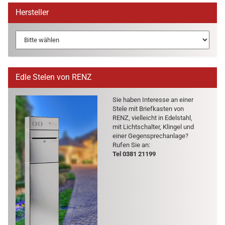
Hersteller
Edle Stelen von RENZ
Sie haben In­ter­es­se an einer
Stele mit Brief­kas­ten von
RENZ, viel­leicht in Edel­stahl,
mit Licht­schal­ter, Klin­gel und
einer Ge­gen­sprech­an­la­ge?
Rufen Sie an:
Tel 0381 21199