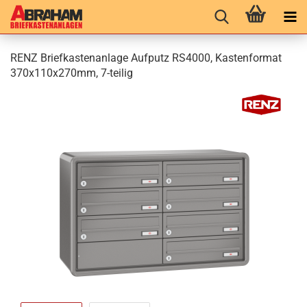
RENZ Brief­kas­ten­an­la­ge Auf­putz RS4000, Kas­ten­for­mat
370x110x270mm, 7-​teilig