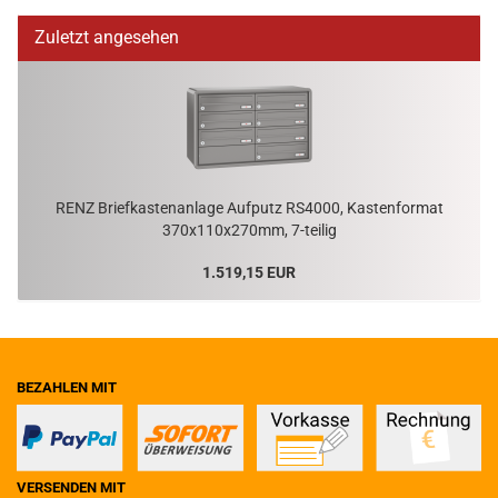
Zuletzt angesehen
RENZ Brief­kas­ten­an­la­ge Auf­putz RS4000, Kas­ten­for­mat
370x110x270mm, 7-​teilig
1.519,15 EUR
BEZAHLEN MIT
VERSENDEN MIT