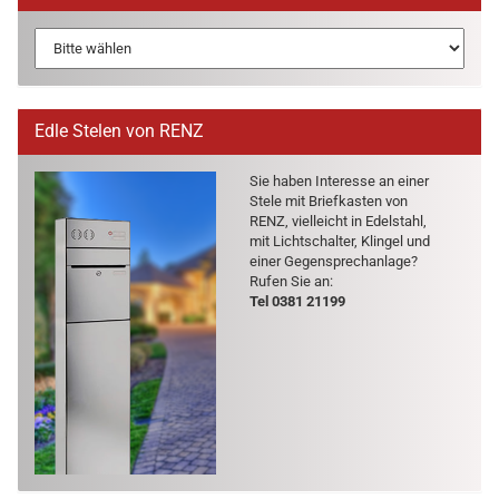
Edle Stelen von RENZ
Sie haben In­ter­es­se an einer
Stele mit Brief­kas­ten von
RENZ, viel­leicht in Edel­stahl,
mit Licht­schal­ter, Klin­gel und
einer Ge­gen­sprech­an­la­ge?
Rufen Sie an:
Tel 0381 21199