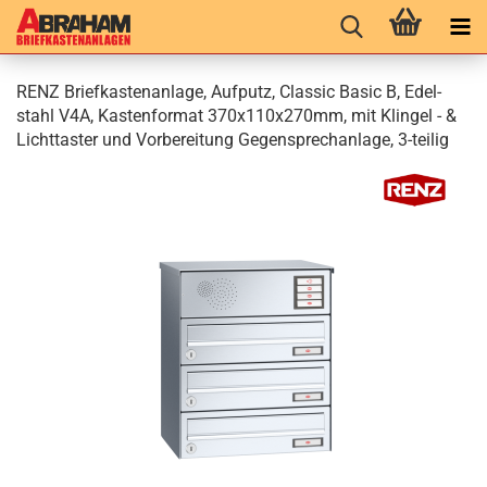
RENZ Brief­kas­ten­an­la­ge, Auf­putz, Clas­sic Basic B, Edel­
stahl V4A, Kas­ten­for­mat 370x110x270mm, mit Klin­gel - &
Licht­tas­ter und Vor­be­rei­tung Ge­gen­sprech­an­la­ge, 3-​teilig