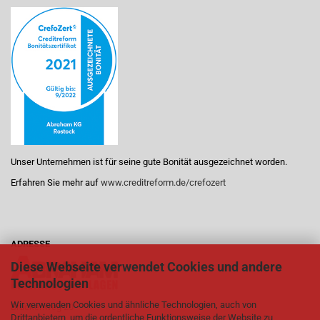
Unser Unternehmen ist für seine gute Bonität ausgezeichnet worden.
Erfahren Sie mehr auf
www.creditreform.de/crefozert
ADRESSE
Diese Webseite verwendet Cookies und andere
Technologien
Wir verwenden Cookies und ähnliche Technologien, auch von
Brückenweg 20
Drittanbietern, um die ordentliche Funktionsweise der Website zu