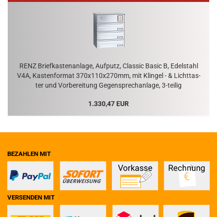
RENZ Brief­kas­ten­an­la­ge, Auf­putz, Clas­sic Basic B, Edel­stahl
V4A, Kas­ten­for­mat 370x110x270mm, mit Klin­gel - & Licht­tas­
ter und Vor­be­rei­tung Ge­gen­sprech­an­la­ge, 3-​teilig
1.330,47 EUR
BEZAHLEN MIT
VERSENDEN MIT