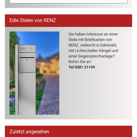
Edle Stelen von RENZ
Sie haben In­ter­es­se an einer
Stele mit Brief­kas­ten von
RENZ, viel­leicht in Edel­stahl,
mit Licht­schal­ter, Klin­gel und
einer Ge­gen­sprech­an­la­ge?
Rufen Sie an:
Tel 0381 21199
Zuletzt angesehen