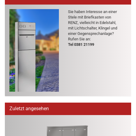
Sie haben In­ter­es­se an einer
Stele mit Brief­kas­ten von
RENZ, viel­leicht in Edel­stahl,
mit Licht­schal­ter, Klin­gel und
einer Ge­gen­sprech­an­la­ge?
Rufen Sie an:
Tel 0381 21199
Zuletzt angesehen