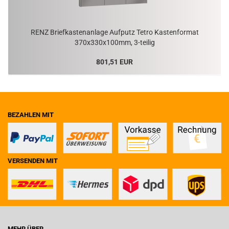
RENZ Brief­kas­ten­an­la­ge Auf­putz Tetro Kas­ten­for­mat
370x330x100mm, 3-​teilig
801,51 EUR
BEZAHLEN MIT
VERSENDEN MIT
MEHR ÜBER...