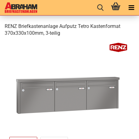
RENZ Brief­kas­ten­an­la­ge Auf­putz Tetro Kas­ten­for­mat
370x330x100mm, 3-​teilig