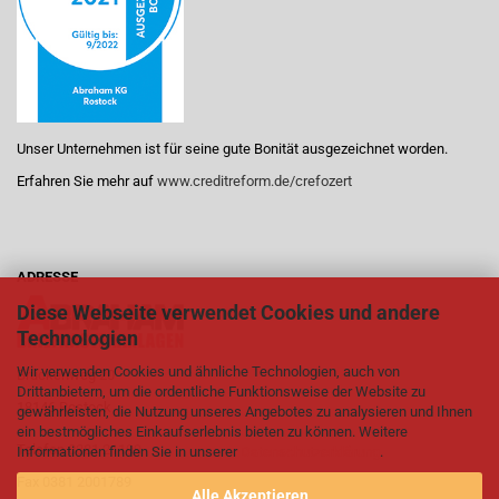
Unser Unternehmen ist für seine gute Bonität ausgezeichnet worden.
Erfahren Sie mehr auf
www.creditreform.de/crefozert
ADRESSE
Diese Webseite verwendet Cookies und andere
Technologien
Wir verwenden Cookies und ähnliche Technologien, auch von
Brückenweg 20
Drittanbietern, um die ordentliche Funktionsweise der Website zu
18146 Rostock
gewährleisten, die Nutzung unseres Angebotes zu analysieren und Ihnen
ein bestmögliches Einkaufserlebnis bieten zu können. Weitere
Telefon
0381 21199
Informationen finden Sie in unserer
Datenschutzerklärung
.
Fax 0381 2001789
Alle Akzeptieren