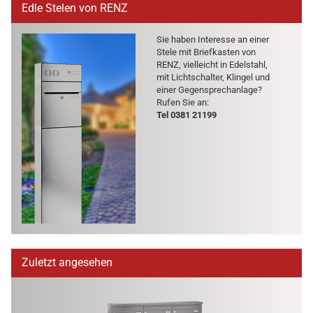
Edle Stelen von RENZ
Sie haben In­ter­es­se an einer
Stele mit Brief­kas­ten von
RENZ, viel­leicht in Edel­stahl,
mit Licht­schal­ter, Klin­gel und
einer Ge­gen­sprech­an­la­ge?
Rufen Sie an:
Tel 0381 21199
Zuletzt angesehen