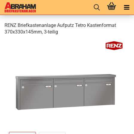
RENZ Brief­kas­ten­an­la­ge Auf­putz Tetro Kas­ten­for­mat
370x330x145mm, 3-​teilig