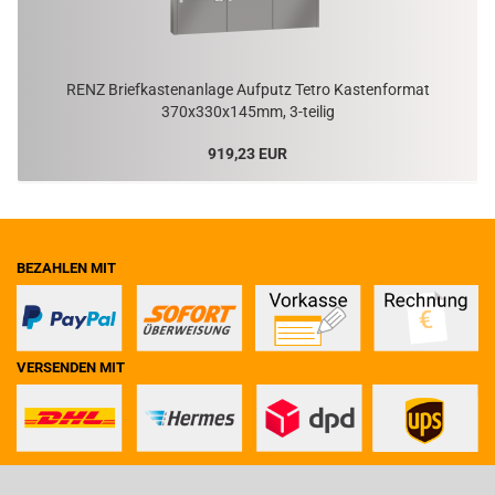
RENZ Brief­kas­ten­an­la­ge Auf­putz Tetro Kas­ten­for­mat
370x330x145mm, 3-​teilig
919,23 EUR
BEZAHLEN MIT
VERSENDEN MIT