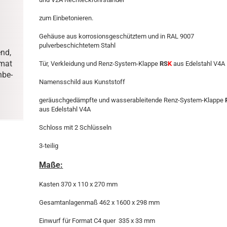
zum Einbetonieren.
Gehäuse aus korrosionsgeschütztem und in RAL 9007
pulverbeschichtetem Stahl
end,
­mat
Tür, Verkleidung und Renz-System-Klappe
RS
K
aus Edelstahl V4A
­be­
Namensschild aus Kunststoff
geräuschgedämpfte und wasserableitende
Renz-System-Klappe
aus Edelstahl V4A
Schloss mit 2 Schlüsseln
3-teilig
Maße:
Kasten 370 x 110 x 270 mm
Gesamtanlagenmaß 462 x 1600 x 298 mm
Einwurf für Format C4 quer 335 x 33 mm