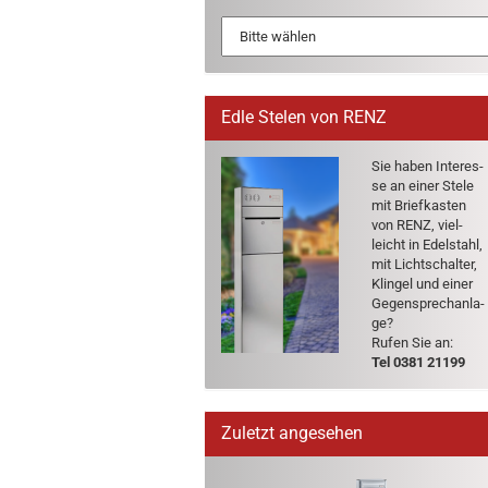
Edle Stelen von RENZ
Sie haben In­ter­es­
se an einer Stele
mit Brief­kas­ten
von RENZ, viel­
leicht in Edel­stahl,
mit Licht­schal­ter,
Klin­gel und einer
Ge­gen­sprech­an­la­
ge?
Rufen Sie an:
Tel 0381 21199
Zuletzt angesehen