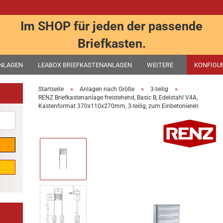
Im SHOP für jeden der passende
Briefkasten.
ANLAGEN
LEABOX BRIEFKASTENANLAGEN
WEITERE
KONFIGU
»
»
»
Startseite
Anlagen nach Größe
3-teilig
RENZ Briefkastenanlage freistehend, Basic B, Edelstahl V4A,
Kastenformat 370x110x270mm, 3-teilig, zum Einbetonieren