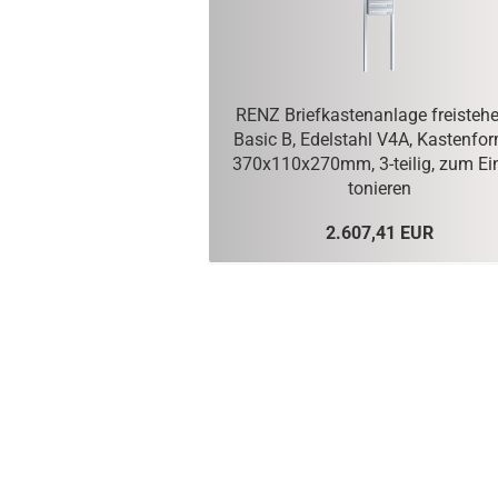
RENZ Brief­kas­ten­an­la­ge frei­ste­h
Basic B, Edel­stahl V4A, Kas­ten­for
370x110x270mm, 3-​teilig, zum Ein
to­nie­ren
2.607,41 EUR