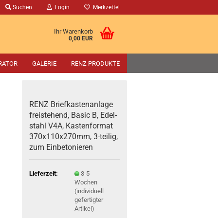
Suchen
Login
Merkzettel
Ihr Warenkorb
0,00 EUR
RATOR
GALERIE
RENZ PRODUKTE
RENZ Brief­kas­ten­an­la­ge
frei­ste­hend, Basic B, Edel­
stahl V4A, Kas­ten­for­mat
370x110x270mm, 3-​teilig,
zum Ein­be­to­nie­ren
Lieferzeit:
3-5
Wochen
(individuell
gefertigter
Artikel)