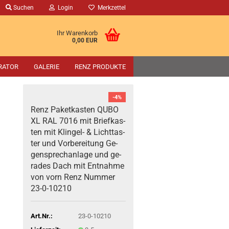
Suchen
Login
Merkzettel
Ihr Warenkorb
0,00 EUR
RATOR
GALERIE
RENZ PRODUKTE
-4%
Renz Pa­ket­kas­ten QUBO
XL RAL 7016 mit Brief­kas­
ten mit Klingel-​ & Licht­tas­
ter und Vor­be­rei­tung Ge­
gen­sprech­an­la­ge und ge­
ra­des Dach mit Ent­nah­me
von vorn Renz Num­mer
23-​0-10210
Art.Nr.:
23-0-10210