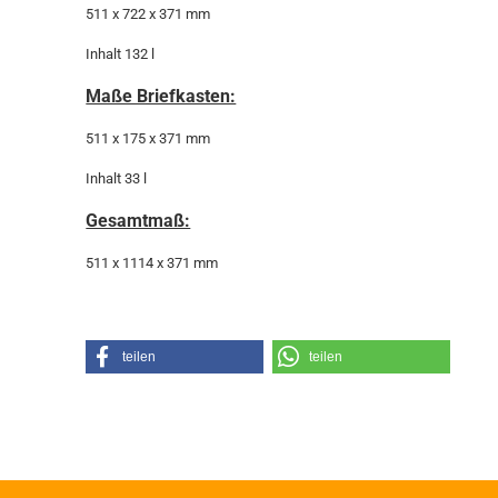
511 x 722 x 371 mm
Inhalt 132 l
Maße Briefkasten:
511 x 175 x 371 mm
Inhalt 33 l
Gesamtmaß:
511 x 1114 x 371 mm
teilen
teilen