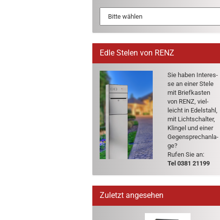
Edle Stelen von RENZ
Sie haben In­ter­es­
se an einer Stele
mit Brief­kas­ten
von RENZ, viel­
leicht in Edel­stahl,
mit Licht­schal­ter,
Klin­gel und einer
Ge­gen­sprech­an­la­
ge?
Rufen Sie an:
Tel 0381 21199
Zuletzt angesehen