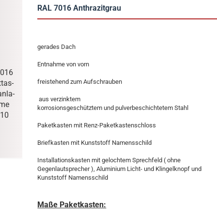
RAL 7016 Anthrazitgrau
gerades Dach
Entnahme von vorn
7016
freistehend zum Aufschrauben
­tas­
n­la­
aus verzinktem
­me
korrosionsgeschütztem und pulverbeschichtetem Stahl
210
Paketkasten mit Renz-Paketkastenschloss
Briefkasten mit Kunststoff Namensschild
Installationskasten mit gelochtem Sprechfeld ( ohne
Gegenlautsprecher ), Aluminium Licht- und Klingelknopf und
Kunststoff Namensschild
Maße Paketkasten: