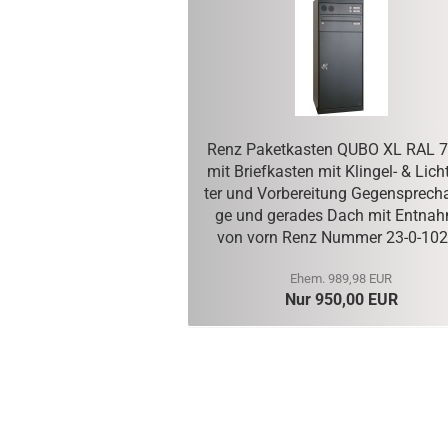
Renz Pa­ket­kas­ten QUBO XL RAL 
mit Brief­kas­ten mit Klingel-​ & Licht
ter und Vor­be­rei­tung Ge­gen­sprech­a
ge und ge­ra­des Dach mit Ent­nah
von vorn Renz Num­mer 23-​0-10
Ehem. 989,98 EUR
Nur 950,00 EUR