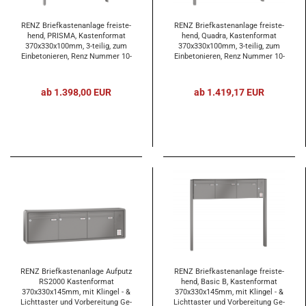
RENZ Brief­kas­ten­an­la­ge frei­ste­
RENZ Brief­kas­ten­an­la­ge frei­ste­
hend, PRIS­MA, Kas­ten­for­mat
hend, Qua­dra, Kas­ten­for­mat
370x330x100mm, 3-​tei­lig, zum
370x330x100mm, 3-​tei­lig, zum
Ein­be­to­nie­ren, Renz Num­mer 10-​
Ein­be­to­nie­ren, Renz Num­mer 10-​
0-​25292
0-​25662
ab 1.398,00 EUR
ab 1.419,17 EUR
RENZ Brief­kas­ten­an­la­ge Auf­putz
RENZ Brief­kas­ten­an­la­ge frei­ste­
RS2000 Kas­ten­for­mat
hend, Basic B, Kas­ten­for­mat
370x330x145mm, mit Klin­gel - &
370x330x145mm, mit Klin­gel - &
Licht­tas­ter und Vor­be­rei­tung Ge­
Licht­tas­ter und Vor­be­rei­tung Ge­