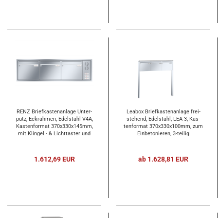
RENZ Brief­kas­ten­an­la­ge Un­ter­
Lea­box Brief­kas­ten­an­la­ge frei­
putz, Eck­rah­men, Edel­stahl V4A,
ste­hend, Edel­stahl, LEA 3, Kas­
Kas­ten­for­mat 370x330x145mm,
ten­for­mat 370x330x100mm, zum
mit Klin­gel - & Licht­tas­ter und
Ein­be­to­nie­ren, 3-​tei­lig
Vor­be­rei­tung Ge­gen­sprech­an­la­
ge, 3-​tei­lig, Renz Num­mer 10-​0-​
35140
1.612,69 EUR
ab 1.628,81 EUR