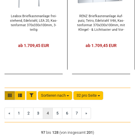
Lea­box Brief­kas­ten­an­la­ge frei­
RENZ Brief­kas­ten­an­la­ge Auf­
ste­hend, Edel­stahl, LEA 20, Kas­
putz, Tetro, Edel­stahl V4A, Kas­
ten­for­mat 370x330x100mm, 3-​
ten­for­mat 370x330x100mm, mit
tei­lig
Klin­gel - & Licht­tas­ter und Vor­
be­rei­tung Ge­gen­sprech­an­la­ge, 3-​
tei­lig
ab 1.709,45 EUR
ab 1.709,45 EUR
FILTER
Sortieren nach
32 pro Seite
Sortieren nach
pro Seite
«
1
2
3
4
5
6
7
»
97
bis
128
(von insgesamt
201
)