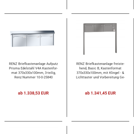
RENZ Brief­kas­ten­an­la­ge Auf­putz
RENZ Brief­kas­ten­an­la­ge frei­ste­
Pris­ma Edel­stahl V4A Kas­ten­for­
hend, Basic B, Kas­ten­for­mat
mat 370x330x100mm, 3-​tei­lig,
370x330x100mm, mit Klin­gel - &
Renz Num­mer 10-​0-​25840
Licht­tas­ter und Vor­be­rei­tung Ge­
gen­sprech­an­la­ge, 3-​tei­lig, zum
Ein­be­to­nie­ren, Renz Num­mer 10-​
0-​25056
ab 1.338,53 EUR
ab 1.341,45 EUR