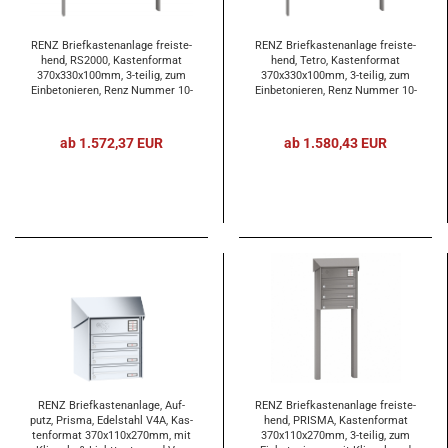
RENZ Brief­kas­ten­an­la­ge frei­ste­
RENZ Brief­kas­ten­an­la­ge frei­ste­
hend, RS2000, Kas­ten­for­mat
hend, Tetro, Kas­ten­for­mat
370x330x100mm, 3-​tei­lig, zum
370x330x100mm, 3-​tei­lig, zum
Ein­be­to­nie­ren, Renz Num­mer 10-​
Ein­be­to­nie­ren, Renz Num­mer 10-​
0-​25331
0-​10172
ab 1.572,37 EUR
ab 1.580,43 EUR
RENZ Brief­kas­ten­an­la­ge, Auf­
RENZ Brief­kas­ten­an­la­ge frei­ste­
putz, Pris­ma, Edel­stahl V4A, Kas­
hend, PRIS­MA, Kas­ten­for­mat
ten­for­mat 370x110x270mm, mit
370x110x270mm, 3-​tei­lig, zum