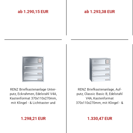
Licht­tas­ter und Vor­be­rei­tung Ge­
sprech­an­la­ge
gen­sprech­an­la­ge, 3-​tei­lig, Renz
Num­mer 10-​0-​35020
ab 1.290,15 EUR
ab 1.293,38 EUR
RENZ Brief­kas­ten­an­la­ge Un­ter­
RENZ Brief­kas­ten­an­la­ge, Auf­
putz, Eck­rah­men, Edel­stahl V4A,
putz, Clas­sic Basic B, Edel­stahl
Kas­ten­for­mat 370x110x270mm,
V4A, Kas­ten­for­mat
mit Klin­gel - & Licht­tas­ter und
370x110x270mm, mit Klin­gel - &
Vor­be­rei­tung Ge­gen­sprech­an­la­
Licht­tas­ter und Vor­be­rei­tung Ge­
ge, 3-​tei­lig
gen­sprech­an­la­ge, 3-​tei­lig
1.298,21 EUR
1.330,47 EUR