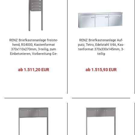
RENZ Brief­kas­ten­an­la­ge frei­ste­
RENZ Brief­kas­ten­an­la­ge Auf­
hend, RS4000, Kas­ten­for­mat
putz, Tetro, Edel­stahl V4A, Kas­
370x110x270mm, 3-​tei­lig, zum
ten­for­mat 370x330x145mm, 3-​
Ein­be­to­nie­ren, Vor­be­rei­tung Ge­
tei­lig
gen­sprech­an­la­ge
ab 1.511,20 EUR
ab 1.515,93 EUR