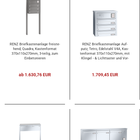
RENZ Brief­kas­ten­an­la­ge frei­ste­
RENZ Brief­kas­ten­an­la­ge Auf­
hend, Qua­dra, Kas­ten­for­mat
putz, Tetro, Edel­stahl V4A, Kas­
370x110x270mm, 3-​tei­lig, zum
ten­for­mat 370x110x270mm, mit
Ein­be­to­nie­ren
Klin­gel - & Licht­tas­ter und Vor­
be­rei­tung Ge­gen­sprech­an­la­ge, 3-​
tei­lig
ab 1.630,76 EUR
1.709,45 EUR