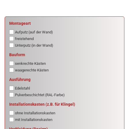
MONTAGEART
Montageart
Aufputz (auf der Wand)
freistehend
Unterputz (in der Wand)
BAUFORM
Bauform
senkrechte Kästen
waagerechte Kästen
AUSFÜHRUNG
Ausführung
Edelstahl
Pulverbeschichtet (RAL-Farbe)
INSTALLATIONSKASTEN
Installationskasten (z.B. für Klingel)
(Z.B.
ohne Installationskasten
FÜR
KLINGEL)
mit Installationskasten
VERKLEIDUNG