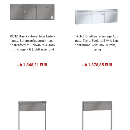
RENZ Brief­kas­ten­an­la­ge Un­ter­
RENZ Brief­kas­ten­an­la­ge Auf­
putz, Schat­ten­fu­gen­rah­men,
putz, Tetro, Edel­stahl V4A, Kas­
Kas­ten­for­mat 370x440x145mm,
ten­for­mat 370x330x100mm, 3-​
mit Klin­gel - & Licht­tas­ter und
tei­lig
Vor­be­rei­tung Ge­gen­sprech­an­la­
ge, 3-​tei­lig, Renz Num­mer 10-​0-​
35059
ab 1.348,21 EUR
ab 1.378,85 EUR