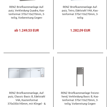
RENZ Brief­kas­ten­an­la­ge Auf­
RENZ Brief­kas­ten­an­la­ge Auf­
putz, Ver­klei­dung Qua­dra, Kas­
putz, Tetro, Edel­stahl V4A, Kas­
ten­for­mat 370x110x270mm, 3-​
ten­for­mat 370x110x270mm, 3-​
tei­lig, Vor­be­rei­tung Ge­gen­
tei­lig
sprech­an­la­ge
ab 1.249,53 EUR
1.282,09 EUR
RENZ Brief­kas­ten­an­la­ge, Auf­
RENZ Brief­kas­ten­an­la­ge frei­ste­
putz, Clas­sic Basic B, Edel­stahl
hend, Ver­klei­dung Basic B, Kas­
V4A, Kas­ten­for­mat
ten­for­mat 370x110x270mm, 3-​
370x330x145mm, mit Klin­gel - &
tei­lig, Vor­be­rei­tung Ge­gen­