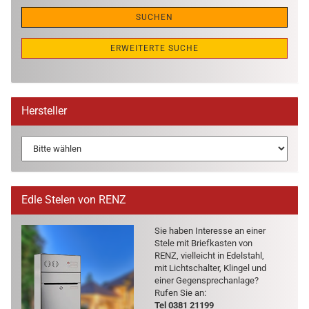
SUCHEN
ERWEITERTE SUCHE
Hersteller
Edle Stelen von RENZ
Sie haben In­ter­es­se an einer
Stele mit Brief­kas­ten von
RENZ, viel­leicht in Edel­stahl,
mit Licht­schal­ter, Klin­gel und
einer Ge­gen­sprech­an­la­ge?
Rufen Sie an:
Tel 0381 21199