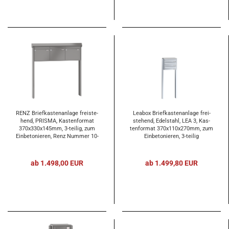
RENZ Brief­kas­ten­an­la­ge frei­ste­
Lea­box Brief­kas­ten­an­la­ge frei­
hend, PRIS­MA, Kas­ten­for­mat
ste­hend, Edel­stahl, LEA 3, Kas­
370x330x145mm, 3-​tei­lig, zum
ten­for­mat 370x110x270mm, zum
Ein­be­to­nie­ren, Renz Num­mer 10-​
Ein­be­to­nie­ren, 3-​tei­lig
0-​10337
ab 1.498,00 EUR
ab 1.499,80 EUR