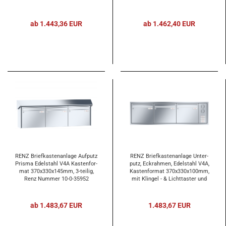
gen­sprech­an­la­ge, 3-​tei­lig, Renz
gen­sprech­an­la­ge, 3-​tei­lig, zum
Num­mer 10-​0-​35933
Ein­be­to­nie­ren, Renz Num­mer 10-​
0-​10008
ab 1.443,36 EUR
ab 1.462,40 EUR
RENZ Brief­kas­ten­an­la­ge Auf­putz
RENZ Brief­kas­ten­an­la­ge Un­ter­
Pris­ma Edel­stahl V4A Kas­ten­for­
putz, Eck­rah­men, Edel­stahl V4A,
mat 370x330x145mm, 3-​tei­lig,
Kas­ten­for­mat 370x330x100mm,
Renz Num­mer 10-​0-​35952
mit Klin­gel - & Licht­tas­ter und
Vor­be­rei­tung Ge­gen­sprech­an­la­
ge, 3-​tei­lig, Renz Num­mer 10-​0-​
25912
ab 1.483,67 EUR
1.483,67 EUR