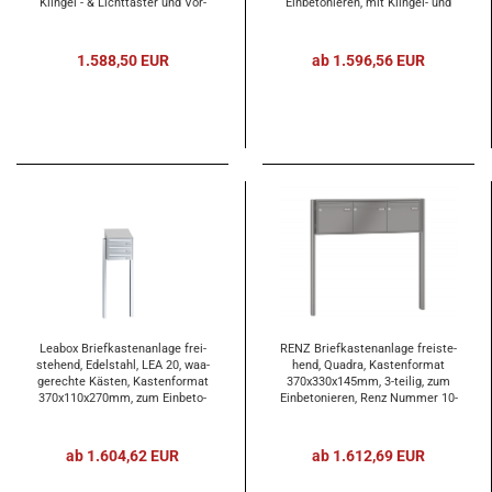
Klin­gel - & Licht­tas­ter und Vor­
Ein­be­to­nie­ren, mit Klingel-​​ und
be­rei­tung Ge­gen­sprech­an­la­ge, 3-​
Licht­tas­ter und Vor­brei­tung Ge­
tei­lig
gen­sprech­an­la­ge
1.588,50 EUR
ab 1.596,56 EUR
Lea­box Brief­kas­ten­an­la­ge frei­
RENZ Brief­kas­ten­an­la­ge frei­ste­
ste­hend, Edel­stahl, LEA 20, waa­
hend, Qua­dra, Kas­ten­for­mat
ge­rech­te Käs­ten, Kas­ten­for­mat
370x330x145mm, 3-​tei­lig, zum
370x110x270mm, zum Ein­be­to­
Ein­be­to­nie­ren, Renz Num­mer 10-​
nie­ren, 3-​tei­lig
0-​10311
ab 1.604,62 EUR
ab 1.612,69 EUR